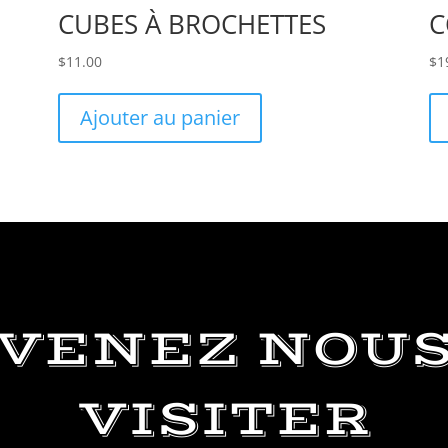
CUBES À BROCHETTES
C
$
11.00
$
1
Ajouter au panier
VENEZ NOU
VISITER