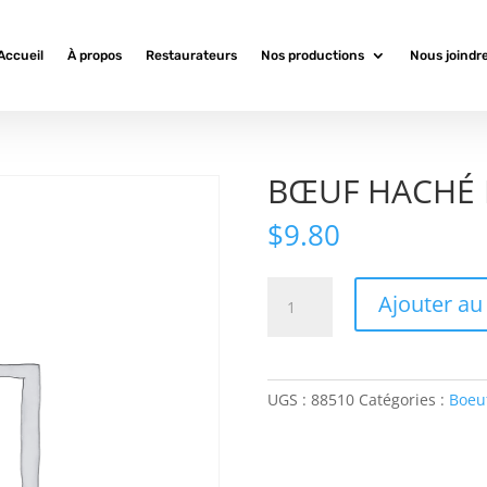
Accueil
À propos
Restaurateurs
Nos productions
Nous joindr
BŒUF HACHÉ 
$
9.80
quantité
Ajouter au
de
BŒUF
HACHÉ
MAIGRE
UGS :
88510
Catégories :
Boeu