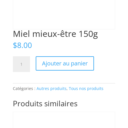
Miel mieux-être 150g
$
8.00
quantité
Ajouter au panier
de
Miel
mieux-
être
Catégories :
Autres produits
,
Tous nos produits
150g
Produits similaires