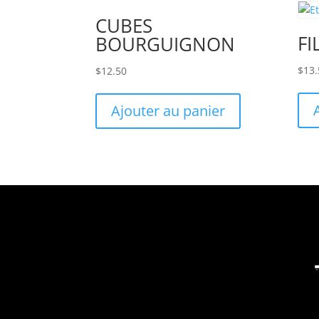
CUBES
FI
BOURGUIGNON
$
13.
$
12.50
Ajouter au panier