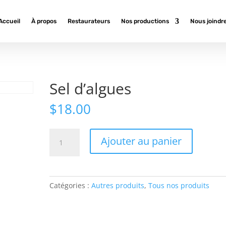
Accueil
À propos
Restaurateurs
Nos productions
Nous joindr
Sel d’algues
$
18.00
quantité
Ajouter au panier
de
Sel
d'algues
Catégories :
Autres produits
,
Tous nos produits