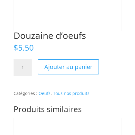
Douzaine d’oeufs
$
5.50
quantité
Ajouter au panier
de
Douzaine
d'oeufs
Catégories :
Oeufs
,
Tous nos produits
Produits similaires